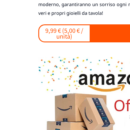
moderno, garantiranno un sorriso ogni m
veri e propri gioielli da tavola!
9,99 € (5,00 € /
unità)