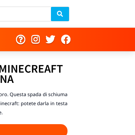
 MINECREAFT
GNA
d'oro. Questa spada di schiuma
necraft: potete darla in testa
e.